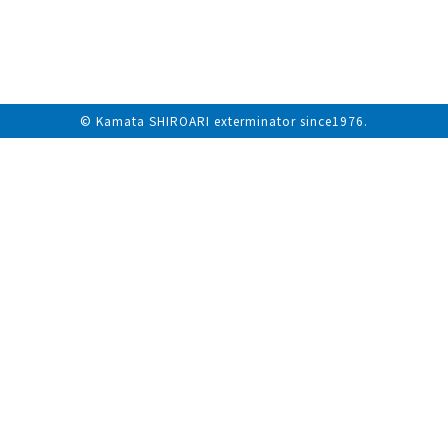
© Kamata SHIROARI exterminator since1976.