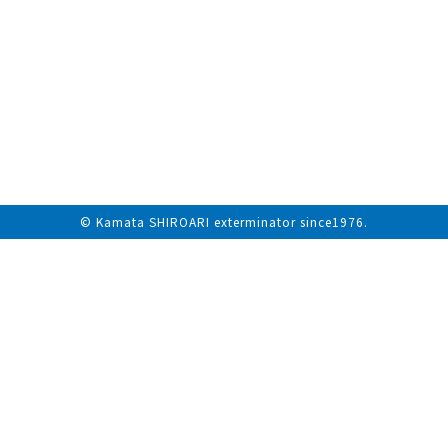
© Kamata SHIROARI exterminator since1976.