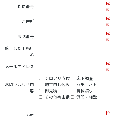
[必
郵便番号
須]
[必
ご住所
須]
[必
電話番号
須]
施工した工務店
名
[必
メールアドレス
須]
シロアリ点検
床下調査
お問い合わせ内
施工申し込み
ハチ、ハト
容
御見積
資料請求
その他害虫獣
質問・相談
[必
内容