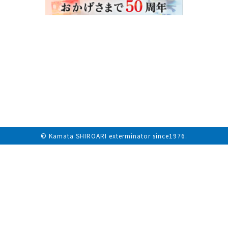
© Kamata SHIROARI exterminator since1976.