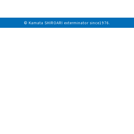
© Kamata SHIROARI exterminator since1976.