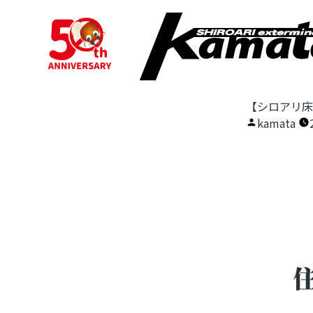
【シロアリ床
投
kamata
稿
者: